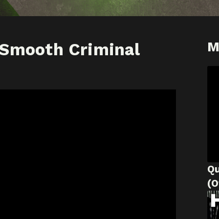
M
 Smooth Criminal
Q
(O