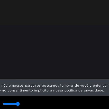
ue nós e nossos parceiros possamos lembrar de você e entender
como consentimento implícito à nossa
política de privacidade
.
PAZ